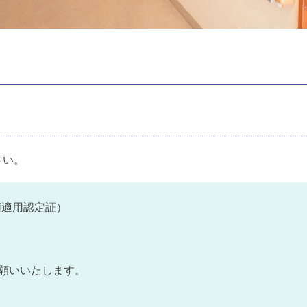
さい。
額適用認定証）
）
お願いいたします。